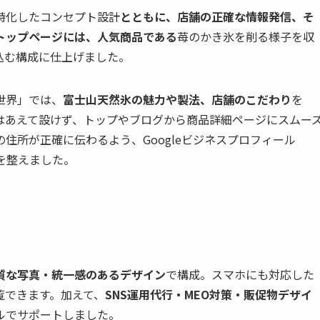
特化したコンセプト設計
とともに、店舗の正確な情報発信、そ
トップページには、人気商品である
苺のかき氷を削る様子を収
込む構成に仕上げました。
世界」では、
富士山天然氷の魅力や製法、店舗のこだわり
を
はあえて設けず、トップやブログから商品詳細ページにスムー
住所が正確に伝わるよう、Googleビジネスプロフィール
を整えました。
質な写真・統一感のあるデザイン
で構成。スマホにも対応した
覧できます。加えて、
SNS運用代行・MEO対策・販促物デザイ
ルでサポートしました。